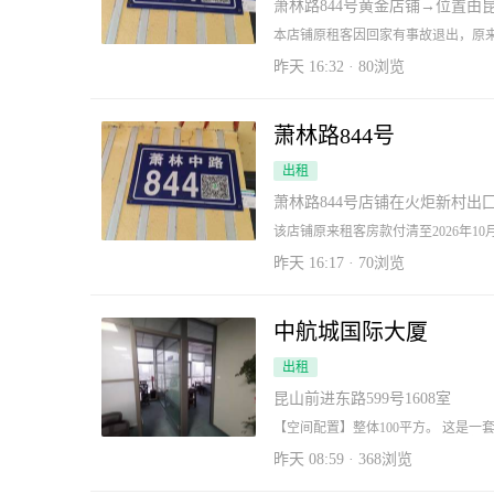
萧林路844号黄金店铺→位置
希望有意向诚意与房东联系→☎️1391
本店铺原租客因回家有事故退出，原来租
让费，请有诚意与我联系☎️139157576
昨天 16:32 · 80浏览
萧林路844号
出租
萧林路844号店铺在火炬新村出
该店铺原来租客房款付清至2026年1
联系房东→☎️13915757623
昨天 16:17 · 70浏览
中航城国际大厦
出租
昆山前进东路599号1608室
【空间配置】整体100平方。 这是
打造的全能办公方案： 总裁/经理室：独立隔间，安静私密，便于商务洽谈。 多媒体会
议室：可容纳6-8人，配备会议桌椅，满足日常例会需求
昨天 08:59 · 368浏览
工位，空间开阔，采光良好。 家具：老板桌、职员椅、会议桌等办公家具齐全，签约
即可办公。 【物业服务】 中航自持物业，24小时安保，大堂前台服务，干净整洁。