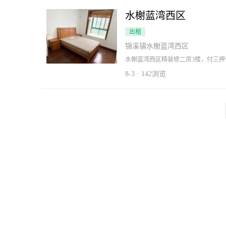
【租赁方式】 一年起租，欢迎企业主
水榭蓝湾西区
出租
锦溪镇水榭蓝湾西区
水榭蓝湾西区精装修二房3楼，付三
8-3 · 142浏览