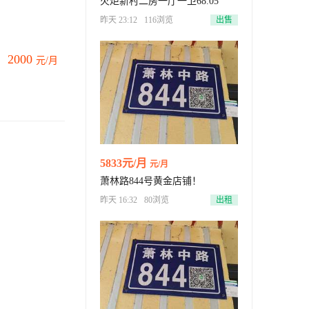
火炬新村二房一厅一卫68.05
昨天 23:12
116浏览
出售
2000
元/月
5833元/月
元/月
萧林路844号黄金店铺！
昨天 16:32
80浏览
出租