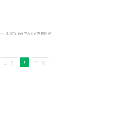
或行政负责人实地考察。
押一，距离锦溪高中五分钟左右路程。
1
上一页
下一页