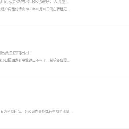
由昆山市火炬新村出口处地段好，人流量大
5757623
户房租付清由2026年10月10日现在转租无转
23
囗出黄金店铺出租！
0月10日因回家有事故退出不租了，希望各位需要
一套专为初创团队、分公司办事处或转型期企业量身
。 员工开放区：规划6个标准