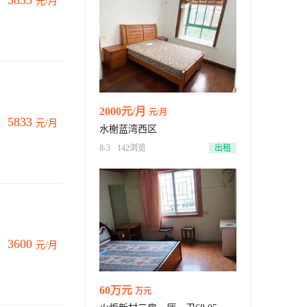
5833
元/月
2000元/月
元/月
5833
元/月
水榭蓝湾西区
8-3
142浏览
出租
3600
元/月
60万元
万元