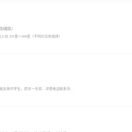
路辅路）
住 201室～306室（不同价位供选择）
只租女高中学生，房东一手房，详情电话联系沟
！