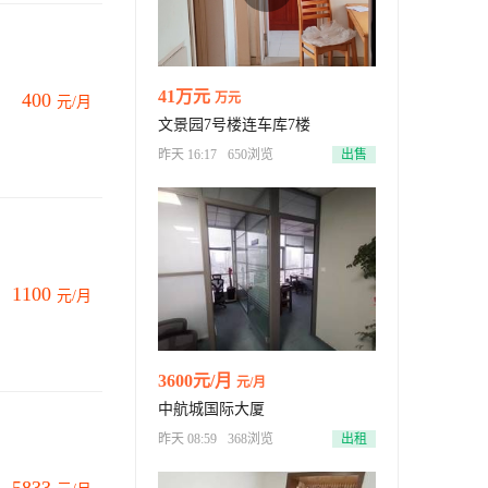
41万元
400
万元
元/月
文景园7号楼连车库7楼
昨天 16:17
650浏览
出售
1100
元/月
3600元/月
元/月
中航城国际大厦
昨天 08:59
368浏览
出租