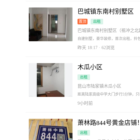
巴城镇东南村别墅区
置顶
出租
巴城镇东南村别墅区（祖冲之北
自建别墅，豪华装修，首次出租，拎包入
昨天 18:17 · 62浏览
木瓜小区
出租
昆山市陆家镇木瓜小区
距离陆家高级中学大门步行5分钟，
通。
9小时前
萧林路844号黄金店铺
出租