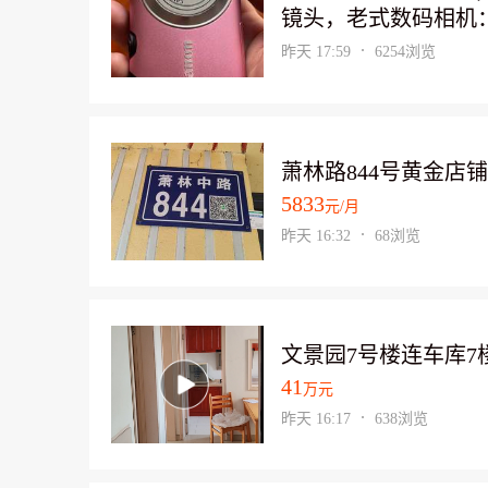
镜头，老式数码相机
富士，松下，徕卡，
昨天 17:59
6254浏览
话：151 
萧林路844号黄金店
5833
元/月
昨天 16:32
68浏览
文景园7号楼连车库7
41
万元
昨天 16:17
638浏览