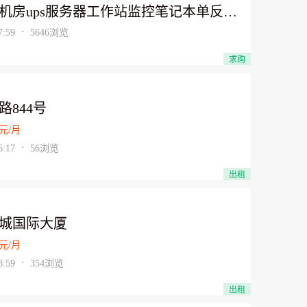
机房ups服务器工作站监控笔记本单反相
长期收购网吧、学校、公司、医院等企事
:59
5646浏览
位批量淘汰电脑（废旧物资）及个人升
求购
汰电脑；各种电脑配件：CPU、内存、
SD固态硬盘）硬盘、主板、显卡；14、
17、19寸好坏显示器/液晶屏(486.586)老
路844号
主机、各种服务器，联想，戴尔，惠
元/月
方正等品牌机回收。笔记本电脑及各类
:17
56浏览
本配件:好坏笔记本屏、笔记本电池、笔
键盘、笔记本外壳、笔记本硬盘等配件
出租
。另收购:ＩＣ颗粒、内存颗粒、ＢＧＡ
桥、显卡芯片、二三级管以及各种电子
城国际大厦
。戴尔服务器回收，回收惠普服务器，
回收IBM服务器，收购DELL服务器，
元/月
服务器回收，同时高价收购品牌服务器配
:59
354浏览
移动联通公司电脑服务器交换机回收，
出租
公司废旧电脑，扫描枪回收 二手进口仪