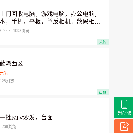
表回收示波器，回收仪器，回收网络分
，回收频谱分析仪，回收万用表，回收
上门回收电脑，游戏电脑，办公电脑，
分析仪，回收光谱分析仪,回收仪器仪表
本，手机，平板，单反相机，数码相
回收：各种品牌镜头产品，回收佳能镜
大疆无人机 天宇电脑回收是通过环保认
:40
1098浏览
回收尼康镜头，回收适马，腾龙镜头，
收网,上门回收 158 500 42115 专业回
镜头产品，收购24-105mm,回收24-
求购
脑-服务器-单反相机-打印机-投影仪 1：
m,回收70-200，28-300mm,收购50mm
电脑，办公电脑，培训班机房电脑、游
 50mm 1.2,回收100mm F2.8 回收10-
脑、库存电脑 2：戴尔联想惠普服务
蓝湾西区
m,12-24mm,17-50vc ，85mm ,18-200mm
废旧服务器，二手服务器、服务器内存
8-135mm镜头等等，价格公道，合理！欢
元/月
CPU。 3：单反相机、佳能尼康索尼徕
绍：可以拿提成或者回扣-茶水钱丰厚-
128浏览
龙适马相机、单反镜头、摄像机、自拍
直接-希望合作愉快 电话：15152200083
、美图手机 4：苹果手机-OPPO手机-华
出租
生
机-小米手机-各类高档手机-二手投影仪
。 5：二手进口仪器仪表回收示波器，
手机应用
仪器，回收网络分析仪，回收频谱分析
一批KTV沙发，台面
回收万用表，回收色彩分析仪，回收光
260浏览
析仪,回收仪器仪表 6:上门高价回收:苹