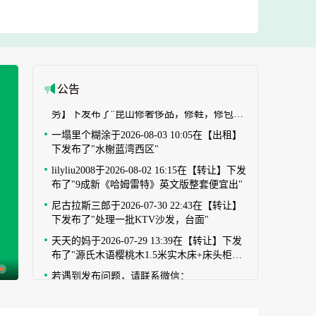
唐天益于2026-08-05 16:31在【出租】下发布
了"萧林路844号黄金店铺！"
唐天益于2026-08-05 16:15在【出租】下发布
了"萧林路844号"
修改衣服，于2026-08-03 10:11在【生活服
公告
务】下发布了"昆山修奢侈品，修鞋，修包，
改包，修拉链，拉杆箱，修改衣服，鞋"
一塌里个糊涂于2026-08-03 10:05在【出租】
下发布了"水榭蓝湾西区"
lilyliu2008于2026-08-02 16:15在【转让】下发
布了"9成新《哈姆雷特》英文版整套便宜出"
尼古拉斯三郎于2026-07-30 22:43在【转让】
下发布了"处理一批KTV沙发，台面"
天天的妈于2026-07-29 13:39在【转让】下发
布了"源氏木语樱桃木1.5米实木床+床头柜
+床垫套装，北美FAS级"
若遇到发布问题，请联系微信：
18888186330
飞翔的小鱼er于2026-08-06 13:16在【出租】
下发布了"木瓜小区"