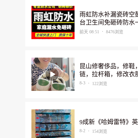
雨虹防水补漏瓷砖空
台卫生间免砸砖防水
用管道检测精准定位
前天 08:51
8476浏览
昆山修奢侈品，修鞋
链，拉杆箱，修改衣
换面，包包改款式，
8-3
122浏览
9成新《哈姆雷特》
8-2
154浏览