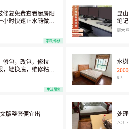
器仪
析仪
鼓修复免费查看厨房阳
昆山
色彩
一小时快速止水随做随
笔记
高价
机，
前天 08
头，
证的回
回收
家政/维修
收电
70m
二手
1.4
戏电
水榭
，修包，改包，修拉
22m
器，
服，鞋换底，维修粘胶
2000
,1
硬盘
坏的更换带子，
迎介
8-3
卡腾
我很
神器
生活服务
杨先
为手
回收
回收
英文版整套便宜出
处理
仪，
7-31
谱分