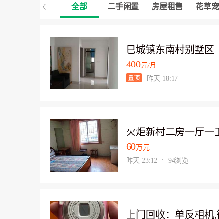
全部
二手闲置
房屋租售
花草宠
巴城镇东南村别墅区
400
元/月
昨天 18:17
火炬新村二房一厅一卫6
60
万元
昨天 23:12
94浏览
上门回收：单反相机,