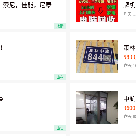
：索尼，佳能，尼康，
牌机
三星，奥林巴斯等！ 电
机 
昨天 17
522 000 83 杨先生
业单
求购
级淘
（S
15、
铺！
萧林
新旧
5833
普，
昨天 16
笔记
记本
出租
回收
南北
楼
中航
产品
高价
3600
HP
昨天 08
件，
出售
快递