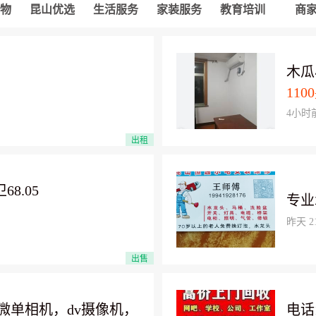
物
昆山优选
生活服务
家装服务
教育培训
商
木瓜
1100
4小时
出租
8.05
专业
昨天 21
出售
微单相机，dv摄像机，
电话