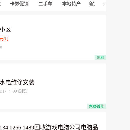
家
卡券促销
二手车
本地特产
商铺厂房
家政/维
唐天益于2026-08-05 23:12在【出售】下发布
了"火炬新村二房一厅一卫68.05"
李姐果树于2026-08-05 18:16在【出租】下发
布了"巴城镇东南村别墅区"
小区
唐天益于2026-08-05 16:31在【出租】下发布
元/月
了"萧林路844号黄金店铺！"
前
唐天益于2026-08-05 16:15在【出租】下发布
了"萧林路844号"
出租
修改衣服，于2026-08-03 10:11在【生活服
务】下发布了"昆山修奢侈品，修鞋，修包，
改包，修拉链，拉杆箱，修改衣服，鞋"
水电维修安装
:17
994浏览
家政/维修
134 0266 1489回收游戏电脑公司电脑品