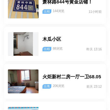
萧林路844号黄金店铺！
144浏览
出租
11小时前
木瓜小区
88浏览
出租
昨天 13:16
火炬新村二房一厅一卫68.05
206浏览
出售
前天 23:12