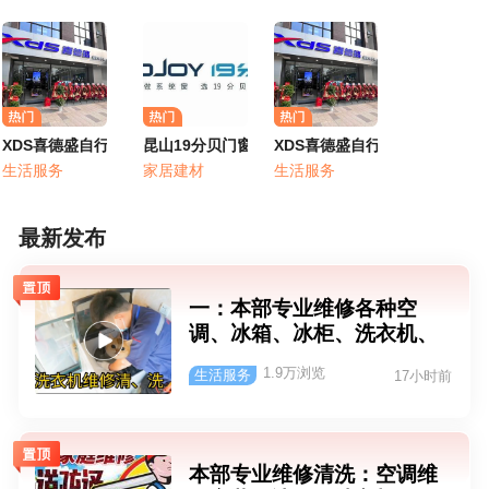
卖店
XDS喜德盛自行车（昆山城东店）
昆山19分贝门窗专卖店
XDS喜德盛自行车（昆山城东店
生活服务
家居建材
生活服务
最新发布
一：本部专业维修各种空
调、冰箱、冰柜、洗衣机、
热水器、油烟机、燃气灶、
1.9万浏览
生活服务
17小时前
壁挂炉、制冷机、低温冷冻
设备、微波炉、消毒柜……
等等家用及商用电器维修、
安装、移机、清洗等服务；
本部专业维修清洗：空调维
另外：管道疏通、马桶疏