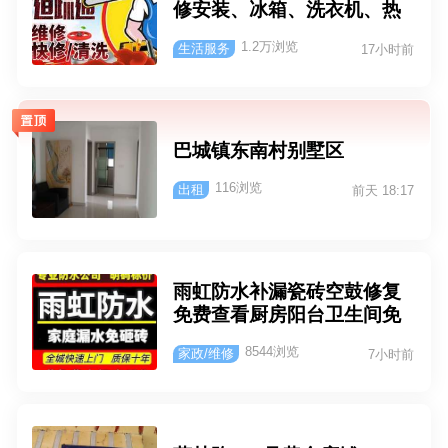
修安装、冰箱、洗衣机、热
通、水电维修、灯具修装、
水器、灶具、油烟机、低温
防水补漏、门窗家具、消毒
1.2万浏览
生活服务
17小时前
冷冻设备、中央空调、冷
杀菌、墙面修补、修锁换
库、冷水机、制冰机等家用
锁………等等类目我们都有
及商用电器设备！管道疏
专业工程师随时响应；您可
通、马桶疏通、卫浴安装、
能刚好需要、我们正好专
水电维修安装、家电安装、
巴城镇东南村别墅区
业！【家庭维修、选咱无
家具维修及安装…………欢
忧】 二：以上费用均不包含
116浏览
出租
迎新老客户来电咨询！报修
前天 18:17
搬运费，运输费等 三：维修
电话：15051699924/18888
过的机器所修故障将享有90
144495/13914960923
天内保修 四：快速响应、立
即行动 五：修不好、不收费
雨虹防水补漏瓷砖空鼓修复
六：清洗、消毒、杀菌、清
免费查看厨房阳台卫生间免
洁 七：慧修电话：1888814
砸砖防水一小时快速止水随
4476邵工 15962633303周
8544浏览
家政/维修
7小时前
做随用管道检测精准定位
工