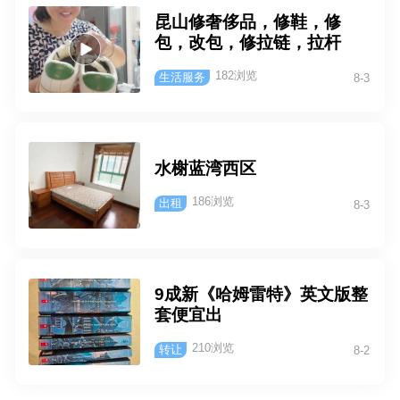
专业回收电脑-服务器-单反相
动联通公司电脑服务器交换
昆山修奢侈品，修鞋，修
机-打印机-投影仪 1：二手电
机回收，快递公司废旧电
包，改包，修拉链，拉杆
脑，办公电脑，培训班机房
脑，扫描枪回收 二手进口仪
箱，修改衣服，鞋换底，维
电脑、游戏电脑、库存电脑
器仪表回收示波器，回收仪
182浏览
生活服务
8-3
修粘胶换面，包包改款式，
2：戴尔联想惠普服务器，废
器，回收网络分析仪，回收
坏的更换带子，
旧服务器，二手服务器、服
频谱分析仪，回收万用表，
务器内存硬盘CPU。 3：单
回收色彩分析仪，回收光谱
反相机、佳能尼康索尼徕卡
分析仪,回收仪器仪表 高价回
水榭蓝湾西区
腾龙适马相机、单反镜头、
收：各种品牌镜头产品，回
摄像机、自拍神器、美图手
收佳能镜头，回收尼康镜
186浏览
出租
8-3
机 4：苹果手机-OPPO手机-
头，回收适马，腾龙镜头，
华为手机-小米手机-各类高档
回收镜头产品，收购24-105
手机-二手投影仪回收。 5：
mm,回收24-70mm,回收70-
二手进口仪器仪表回收示波
200，28-300mm,收购50m
9成新《哈姆雷特》英文版整
器，回收仪器，回收网络分
m 1.4 50mm 1.2,回收100m
套便宜出
析仪，回收频谱分析仪，回
m F2.8 回收10-22mm,12-2
收万用表，回收色彩分析
4mm,17-50vc ，85mm ,18-
210浏览
转让
8-2
仪，回收光谱分析仪,回收仪
200mm ,18-135mm镜头等
器仪表 6:上门高价回收:苹果
等，价格公道，合理！欢迎
产品，笔记本，台式机、游