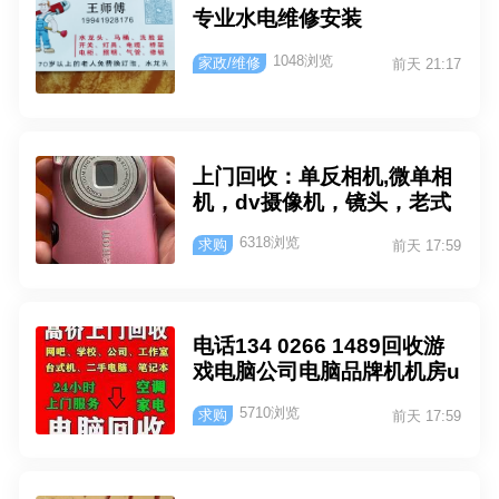
专业水电维修安装
1048浏览
家政/维修
前天 21:17
上门回收：单反相机,微单相
机，dv摄像机，镜头，老式
数码相机：索尼，佳能，尼
6318浏览
求购
前天 17:59
康，富士，松下，徕卡，三
星，奥林巴斯等！ 电话：15
1 522 000 83 杨先生
电话134 0266 1489回收游
戏电脑公司电脑品牌机机房u
ps服务器工作站监控笔记本
5710浏览
求购
前天 17:59
单反相机 长期收购网吧、学
校、公司、医院等企事业单
位批量淘汰电脑（废旧物