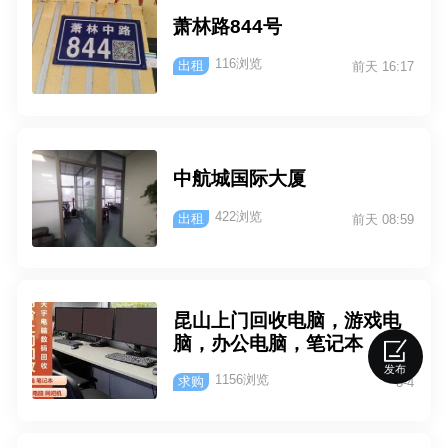
资）及个人升级淘汰电脑；
各种电脑配件：CPU、内
萧林路844号
存、（SSD固态硬盘）硬
116浏览
出租
盘、主板、显卡；14、15、
前天 16:17
17、19寸好坏显示器/液晶屏
(486.586)老新旧主机、各种
服务器，联想，戴尔，惠
普，方正等品牌机回收。笔
中航城国际大厦
记本电脑及各类笔记本配件:
好坏笔记本屏、笔记本电
422浏览
出租
前天 08:59
池、笔记本键盘、笔记本外
壳、笔记本硬盘等配件回
收。另收购:ＩＣ颗粒、内存
颗粒、ＢＧＡ南北桥、显卡
昆山上门回收电脑，游戏电
芯片、二三级管以及各种电
脑，办公电脑，笔记本，手
子产品。戴尔服务器回收，
机，平板，单反相机，数码
回收惠普服务器，高价回收I
发布
1156浏览
求购
8-4
相机，大疆无人机 天宇电脑
BM服务器，收购DELL服务
回收是通过环保认证的回收
器，HP服务器回收，同时高
网,上门回收 158 500 42115
价收购品牌服务器配件，移