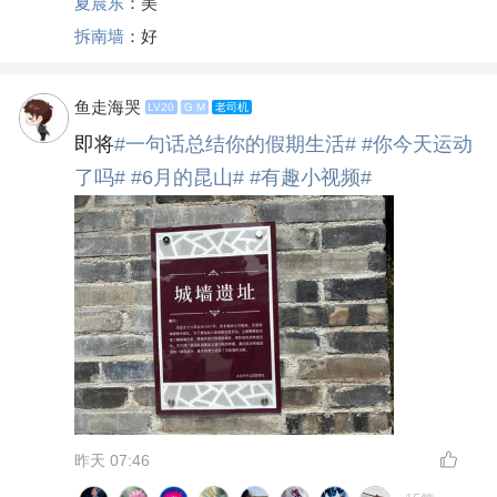
夏晨东
：美
拆南墙
：好
鱼走海哭
LV20
G M
老司机
即将
#一句话总结你的假期生活#
#你今天运动
了吗#
#6月的昆山#
#有趣小视频#
昨天 07:46