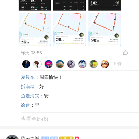
昨天 08:56
10赞
夏晨东
：周四愉快！
拆南墙
：好
鱼走海哭
：安
徐晋
：早
查看全部(6)
风云之巅
LV11
知府
油腻大叔