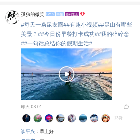
孤独的微笑
LV15
宰相
签到之王
#每天一条昆友圈#
#有趣小视频#
#昆山有哪些
美景？#
#今日份早餐打卡成功#
#我的碎碎念
#
#一句话总结你的假期生活#
昨天 08:01
13赞
谈平兴
：早上好