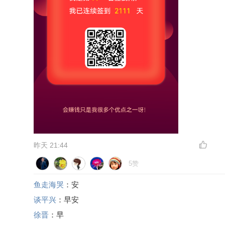
昨天 21:44
5赞
鱼走海哭
：安
谈平兴
：早安
徐晋
：早