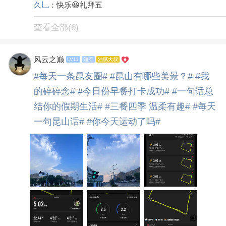
久乚
：快乐😆礼拜五
查看全部(6)
风云之巅
LV11
知府
油腻大叔
#每天一条昆友圈#
#昆山有哪些美景？#
#我
的碎碎念#
#今日份早餐打卡成功#
#一句话总
结你的假期生活#
#三餐四季 温柔有趣#
#每天
一句昆山话#
#你今天运动了吗#