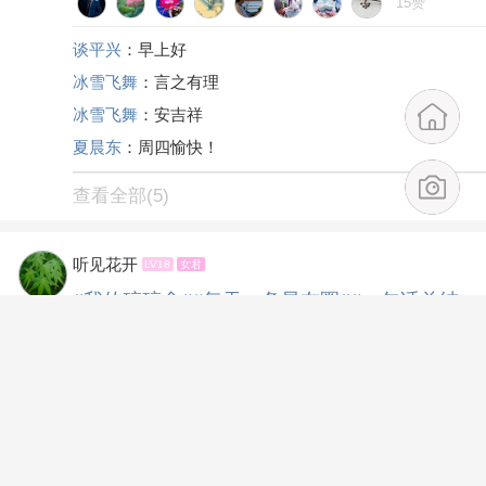
15赞
谈平兴
：早上好
冰雪飞舞
：言之有理
冰雪飞舞
：安吉祥
夏晨东
：周四愉快！
查看全部(5)
听见花开
LV18
女君
#我的碎碎念#
#每天一条昆友圈#
#一句话总结
你的假期生活#
#三餐四季 温柔有趣#