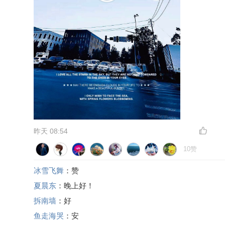
昨天 08:54
10赞
冰雪飞舞
：赞
夏晨东
：晚上好！
拆南墙
：好
鱼走海哭
：安