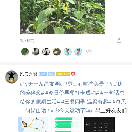
3小时前
6赞
风云之巅
LV11
知府
油腻大叔
#每天一条昆友圈#
#昆山有哪些美景？#
#我
的碎碎念#
#今日份早餐打卡成功#
#一句话总
结你的假期生活#
#三餐四季 温柔有趣#
#每天
一句昆山话#
#你今天运动了吗#
早上好友友们