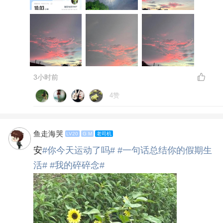
3小时前
4赞
鱼走海哭
LV20
G M
老司机
安
#你今天运动了吗#
#一句话总结你的假期生
活#
#我的碎碎念#