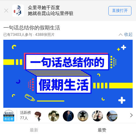
众里寻她千百度
直接打开
她就在昆山论坛里停驻
一句话总结你的假期生活
收起
已有
73403
人参与 ·
4388
张照片
活跃榜
77人
发起者
最新
最赞