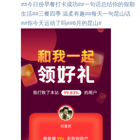
#
#今日份早餐打卡成功#
#一句话总结你的假期
生活#
#三餐四季 温柔有趣#
#每天一句昆山话
#
#你今天运动了吗#
#6月的昆山#