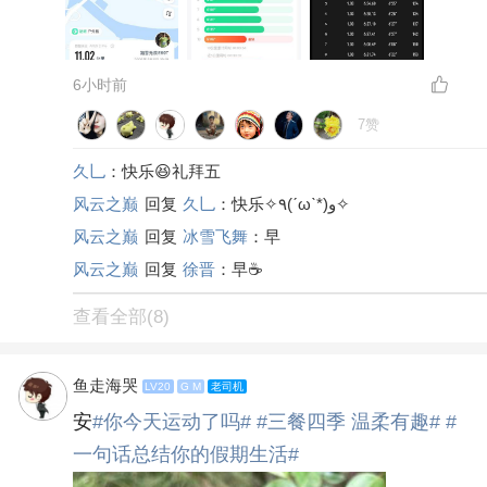
6小时前
7赞
久乚
：快乐😆礼拜五
风云之巅
回复
久乚
：快乐✧٩(ˊωˋ*)و✧
风云之巅
回复
冰雪飞舞
：早
风云之巅
回复
徐晋
：早☕️
查看全部(8)
鱼走海哭
LV20
G M
老司机
安
#你今天运动了吗#
#三餐四季 温柔有趣#
#
一句话总结你的假期生活#