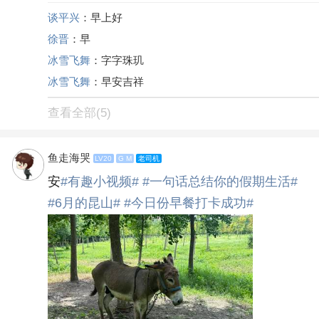
谈平兴
：早上好
徐晋
：早
冰雪飞舞
：字字珠玑
冰雪飞舞
：早安吉祥
查看全部(5)
鱼走海哭
LV20
G M
老司机
安
#有趣小视频#
#一句话总结你的假期生活#
#6月的昆山#
#今日份早餐打卡成功#