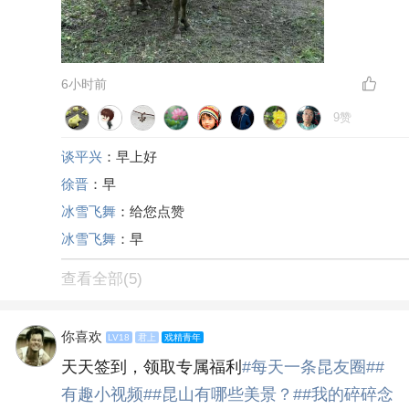
6小时前
9赞
谈平兴
：早上好
徐晋
：早
冰雪飞舞
：给您点赞
冰雪飞舞
：早
查看全部(5)
你喜欢
LV18
君上
戏精青年
天天签到，领取专属福利
#每天一条昆友圈#
#
有趣小视频#
#昆山有哪些美景？#
#我的碎碎念