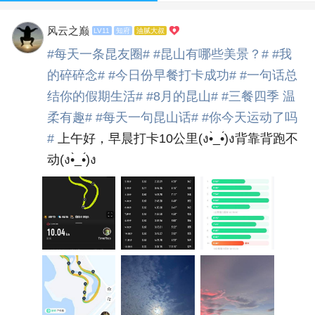
风云之巅
LV11
知府
油腻大叔
#每天一条昆友圈#
#昆山有哪些美景？#
#我
的碎碎念#
#今日份早餐打卡成功#
#一句话总
结你的假期生活#
#8月的昆山#
#三餐四季 温
柔有趣#
#每天一句昆山话#
#你今天运动了吗
#
上午好，早晨打卡10公里(ง•̀_•́)ง背靠背跑不
动(ง•̀_•́)ง