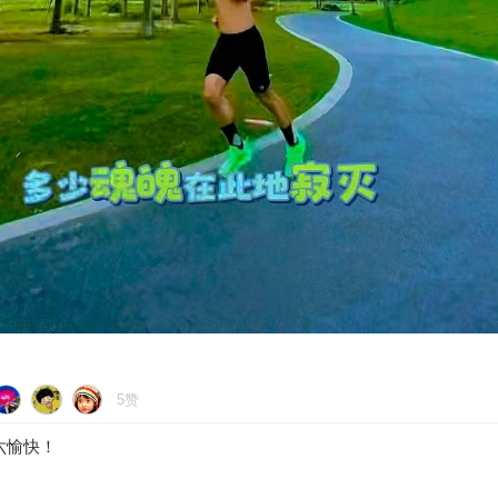
5赞
六愉快！