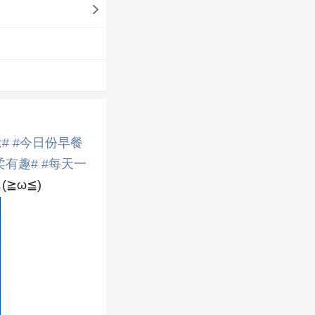
#
#今日份早餐
柔有趣#
#每天一
(≧ω≦)