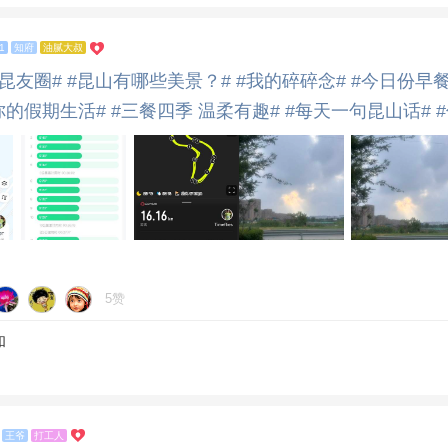
1
知府
油腻大叔
昆友圈#
#昆山有哪些美景？#
#我的碎碎念#
#今日份早
你的假期生活#
#三餐四季 温柔有趣#
#每天一句昆山话#
5赞
和
王爷
打工人