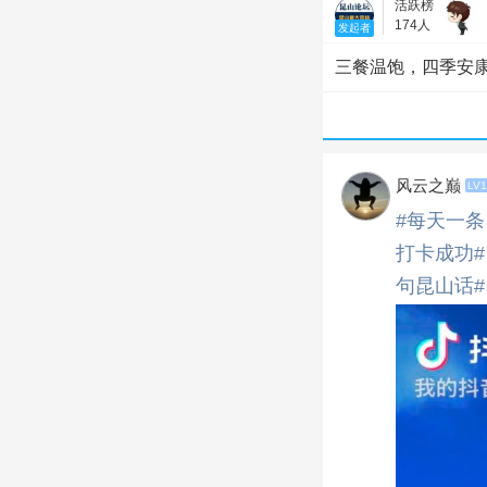
活跃榜
174人
发起者
三餐温饱，四季安
风云之巅
LV1
#每天一条
打卡成功#
句昆山话#