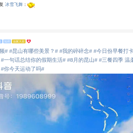
复
冰雪飞舞
：
1
知府
油腻大叔
频#
#昆山有哪些美景？#
#我的碎碎念#
#今日份早餐打卡
#一句话总结你的假期生活#
#8月的昆山#
#三餐四季 温
#你今天运动了吗#