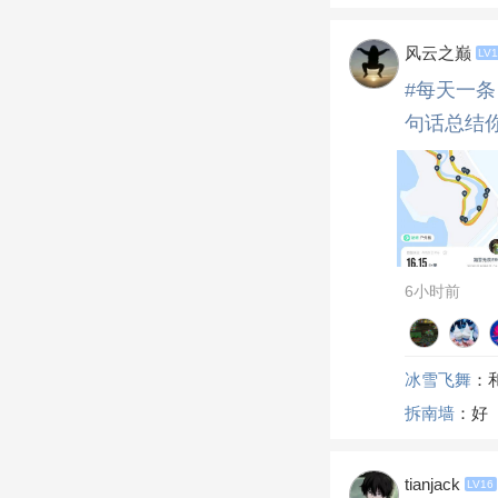
风云之巅
LV1
#每天一条
句话总结
6小时前
冰雪飞舞
：
拆南墙
：好
tianjack
LV16