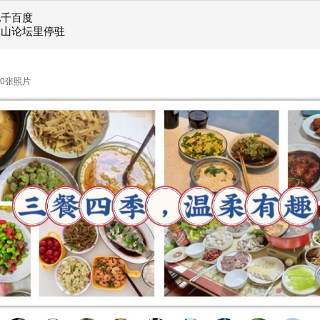
她千百度
昆山论坛里停驻
趣
0
张照片