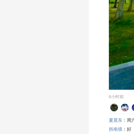
6小时前
夏晨东
：周
拆南墙
：好