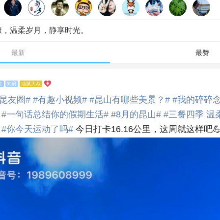
康，温柔岁月，静享时光。
最新
最赞
1
知府
油腻大叔
昆友圈#
#有趣小视频#
#昆山有哪些美景？#
#我的碎碎念
#一句话总结你的假期生活#
#8月的昆山#
#三餐四季 温
#你今天运动了吗#
今日打卡16.16公里，这周就这样吧💪