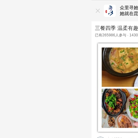
众里寻
她就在
三餐四季 温柔有
已有
265986
人参与 ·
1430