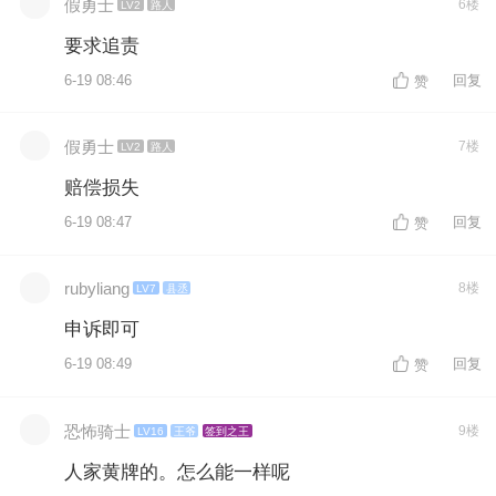
假勇士
6楼
LV2
路人
要求追责
6-19 08:46
回复
赞
假勇士
7楼
LV2
路人
赔偿损失
6-19 08:47
回复
赞
rubyliang
8楼
LV7
县丞
申诉即可
6-19 08:49
回复
赞
恐怖骑士
9楼
LV16
王爷
签到之王
人家黄牌的。怎么能一样呢