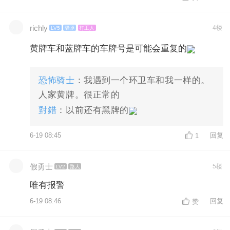
richly
4楼
LV5
驿丞
打工人
‌黄牌车和蓝牌车的车牌号是可能会重复‌的
恐怖骑士
：我遇到一个环卫车和我一样的。
人家黄牌。很正常的
對錯
：以前还有黑牌的
6-19 08:45
回复
1
假勇士
5楼
LV2
路人
唯有报警
6-19 08:46
回复
赞