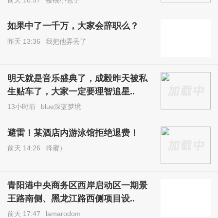
如果中了一千万，大家会辞职么？
昨天 13:36
我把他弄丢了
明天就是音乐盛典了，成毅昨天被私
生贴车了，大家一定要理智追星..
13小时前
blue深蓝梦境
避雷！某酒店内游泳馆拒绝退费！
前天 14:26
蜂蜜）
青阳港中央商务区西岸启动区一期景
王路南侧、黑龙江路西侧项目设..
前天 17:47
lamarodom