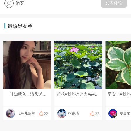
发表评论
游客
最热昆友圈
一叶知秋色，清风送浅凉。和盛夏挥手作别，愿所有的遗憾随风散去，美好与收获如约而至～#每天一条昆友圈# #我的碎碎念#
荷花#我的碎碎念###昆山有哪些美景？#每#6月的昆山#天一条昆友圈#
早安！#我的
飞鱼儿岛主
拆南墙
夏晨东
22
22