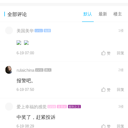
默认
最新
楼主
全部评论
美国美华
1楼
LV11
知府
6-19 07:00
回复
赞
rulaichina
2楼
LV11
路人
报警吧。
6-19 07:50
回复
赞
爱上幸福的感觉
3楼
LV16
皇贵妃
签到之王
中奖了，赶紧投诉
6-19 08:29
回复
赞