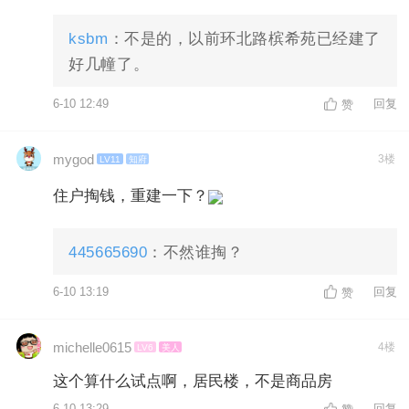
ksbm
：不是的，以前环北路槟希苑已经建了
好几幢了。
6-10 12:49
回复
赞
mygod
3楼
LV11
知府
住户掏钱，重建一下？
445665690
：不然谁掏？
6-10 13:19
回复
赞
michelle0615
4楼
LV6
美人
这个算什么试点啊，居民楼，不是商品房