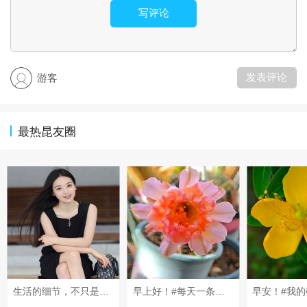
写评论
发表评论
游客
最热昆友圈
生活的细节，不只是工具，更是生活态度的镜子。真正的富有，是那些看不见的底气和温度～ #每天一条昆友圈# #我的碎碎念#
早上好！#每天一条昆友圈#
早安！#我的