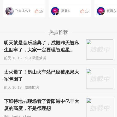
飞鱼儿岛主
夏晨东
夏晨东
15
15
热点推荐
明天就是音乐盛典了，成毅昨天被私
生贴车了，大家一定要理智追星..
前天 10:15
blue深蓝梦境
太火爆了！昆山火车站已经被果果大
军包围了
前天 10:19
团团忙疯
下班特地去现场看了青阳港中亿丰大
厦的高度，不是很理想
8-6
lamarodom