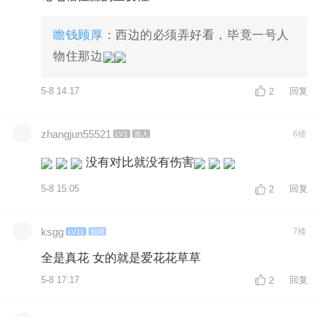
瞻钱顾厚
：西边的必须弄好看，毕竟一号人
物住那边
5-8 14:17
回复
2
zhangjun55521
6楼
LV1
路人
没有对比就没有伤害
5-8 15:05
回复
2
ksgg
7楼
LV11
知府
全是真花 女的就是爱花花草草
5-8 17:17
回复
2