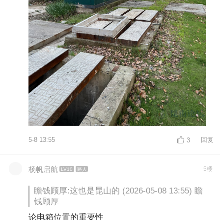
5-8 13:55
回复
3
杨帆启航
5楼
LV10
路人
瞻钱顾厚:这也是昆山的 (2026-05-08 13:55) 瞻
钱顾厚
论电箱位置的重要性