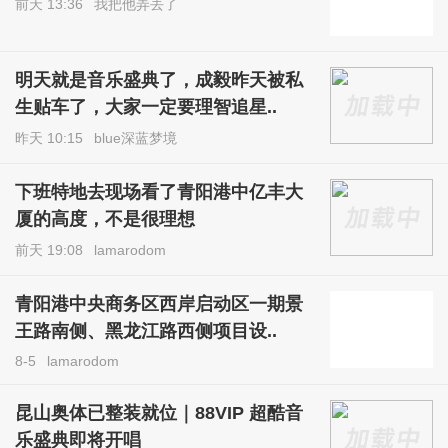
前天 13:36
我把他弄丢了
明天就是音乐盛典了，成毅昨天被私
生贴车了，大家一定要理智追星..
昨天 10:15
blue深蓝梦境
下班特地去现场看了青阳港中亿丰大
厦的高度，不是很理想
前天 19:08
lamarodom
青阳港中央商务区西岸启动区一期景
王路南侧、黑龙江路西侧项目设..
8-5
lamarodom
昆山奥体已整装就位｜88VIP 超酷音
乐盛典即将开唱