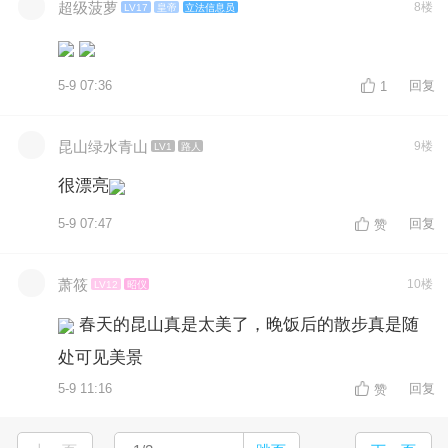
超级菠萝
8楼
LV17
皇帝
立法信息员
5-9 07:36
回复
1
昆山绿水青山
9楼
LV1
路人
很漂亮
5-9 07:47
回复
赞
萧筱
10楼
LV12
昭仪
春天的昆山真是太美了，晚饭后的散步真是随
处可见美景
5-9 11:16
回复
赞