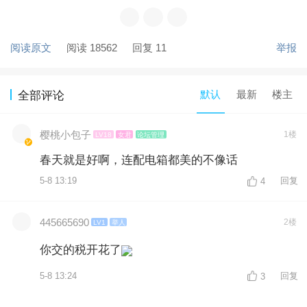
阅读原文
阅读 18562
回复 11
举报
默认
最新
楼主
全部评论
樱桃小包子
1楼
LV18
女君
论坛管理
春天就是好啊，连配电箱都美的不像话
5-8 13:19
回复
4
445665690
2楼
LV1
举人
你交的税开花了
5-8 13:24
回复
3