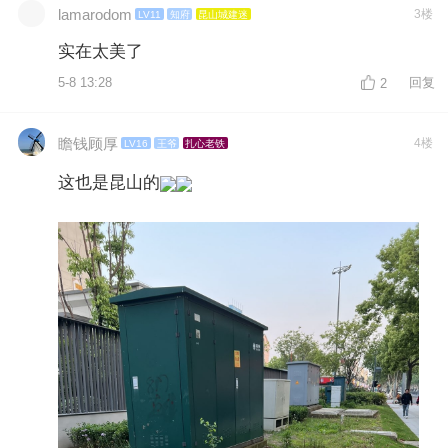
lamarodom
3楼
LV11
知府
昆山城建迷
实在太美了
5-8 13:28
回复
2
瞻钱顾厚
4楼
LV16
王爷
扎心老铁
这也是昆山的