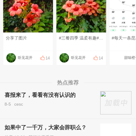
分享了图片
#三餐四季 温柔有趣##昆山有哪些美景？#
听见花开
听见花开
甜味橙
14
14
热点推荐
喜报来了，看看有没有认识的
8-5
cesc
如果中了一千万，大家会辞职么？