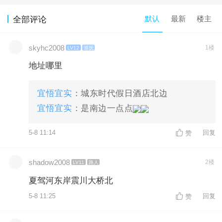
默认
最新
楼主
全部评论
skyhc2008
1楼
LV12
巡抚
地址哪里
宜悟宜实
：城东时代假日酒店北边
宜悟宜实
：是南边一点点
5-8 11:14
回复
赞
shadow2008
2楼
LV11
路人
夏驾河东岸震川大桥北
5-8 11:25
回复
赞