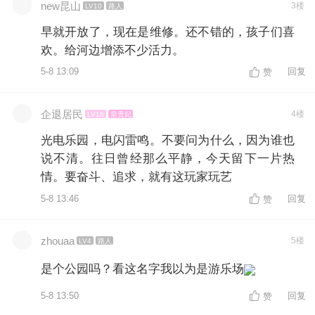
new昆山
3楼
LV10
路人
早就开放了，现在是维修。还不错的，孩子们喜
欢。给河边增添不少活力。
5-8 13:09
回复
赞
企退居民
4楼
LV16
皇贵妃
光电乐园，电闪雷鸣。不要问为什么，因为谁也
说不清。往日曾经那么平静，今天留下一片热
情。要奋斗、追求，就有这玩家玩艺
5-8 13:46
回复
赞
zhouaa
5楼
LV4
路人
是个公园吗？看这名字我以为是游乐场
5-8 13:50
回复
赞