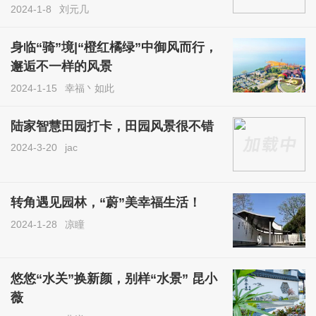
2024-1-8
刘元几
身临“骑”境|“橙红橘绿”中御风而行，
邂逅不一样的风景
2024-1-15
幸福丶如此
陆家智慧田园打卡，田园风景很不错
2024-3-20
jac
转角遇见园林，“蔚”美幸福生活！
2024-1-28
凉瞳
悠悠“水关”换新颜，别样“水景” 昆小
薇