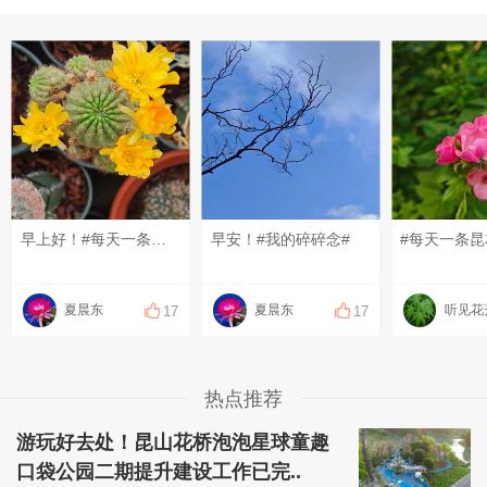
早上好！#每天一条昆友圈#
早安！#我的碎碎念#
夏晨东
夏晨东
听见花
17
17
热点推荐
游玩好去处！昆山花桥泡泡星球童趣
口袋公园二期提升建设工作已完..