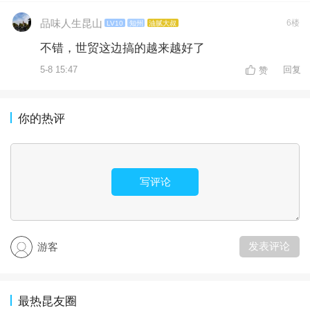
品味人生昆山
6楼
LV10
知州
油腻大叔
不错，世贸这边搞的越来越好了
5-8 15:47
回复
赞
你的热评
写评论
发表评论
游客
最热昆友圈