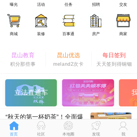
曝光
活动
任务
招聘
交友
商城
装修
百事通
房产
商家
昆山教育
昆山优选
每日签到
积分那些事
meland2次卡
天天签到得铜钿
立法直通车
“秋天的第一杯奶茶”！全面爆
单！昆山刷屏了
首页
社区
本地圈
发现
我