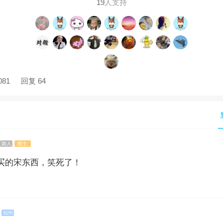
19
人支持
081
回复 64
路人
楼主
购买的宋东西，笑死了！
知州