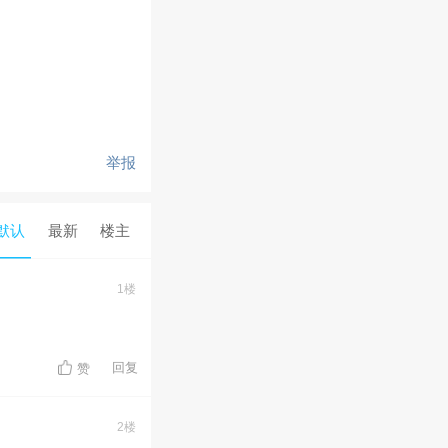
举报
默认
最新
楼主
1楼
回复
赞
2楼