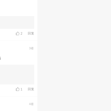
回复
2
3楼
钱
回复
1
4楼