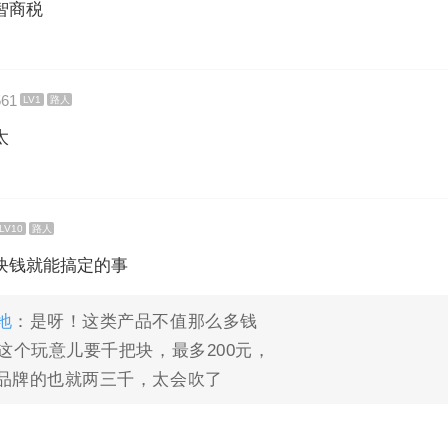
智商税
61
LV1
路人
太
LV10
路人
块钱就能搞定的事
地
：是呀！这类产品不值那么多钱
这个玩意儿要千把块，最多200元，
品牌的也就两三千，太会吹了