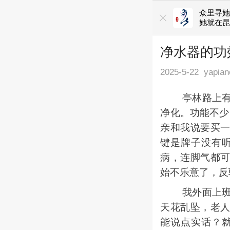
众里寻
她就在
净水器的功
2025-5-22
yapian
亭林路上有一
净化。功能不少
亲和我说要买
键是牌子没有
病，连脚气都
始不乐意了，反
我外面上班，
天花乱坠，老
能说点实话？