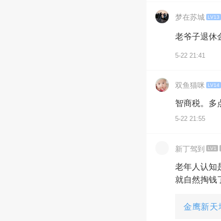
梦在苏城
LV13
老爷子退休
5-22 21:41
双鱼猫咪
LV14
智商税。多
5-22 21:55
新丁驾到
LV1
老年人认知
就自然掏钱
金鹰新天