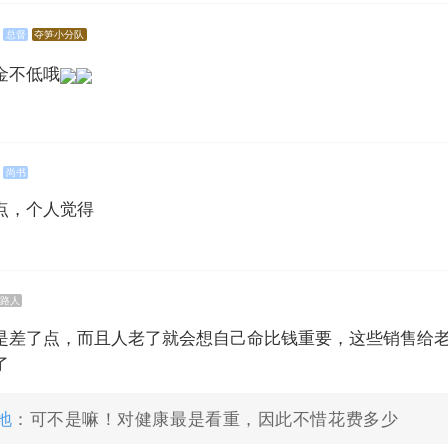
总督
夺笋小分队
金不低哦
尚书
点，个人觉得
路人
是差了点，而且人老了就会想自己命比钱重要，这些销售给
了
地
：可不是嘛！对健康最是看重，因此不惜花费多少