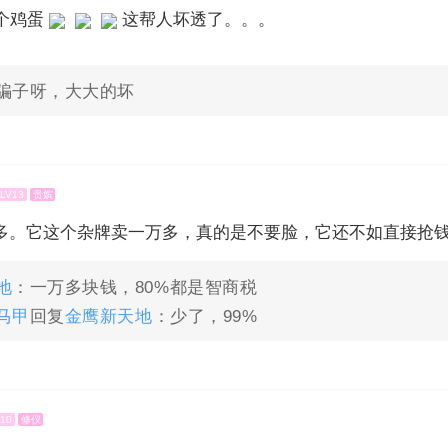
0个鸡蛋
这帮人坏透了。。。
骗子呀，大大的坏
LV13
贵嫔
多。它这个杂牌卖一万多，真的是不要脸，它还不如直接抢
地
：一万多块钱，80%都是智商税
马甲
回复
金鹰新天地
：少了，99%
10
修仪