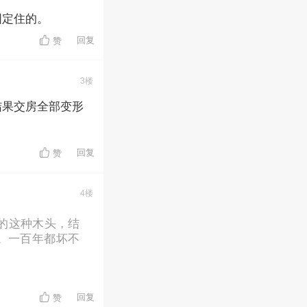
固定住的。
回复
赞
3楼
结果交房全部变形
。
回复
赞
4楼
的这种木头，结
。一百年都坏不
回复
赞