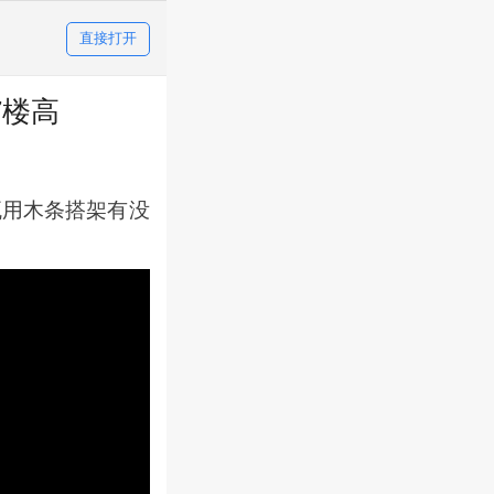
直接打开
7楼高
瓦用木条搭架有没