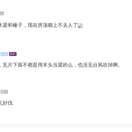
路人
木梁和椽子，现在房顶都上不去人了
知府
舔狗
，瓦片下面不都是用木头当梁的么，也没见台风吹掉啊。
路人
瓦好伐