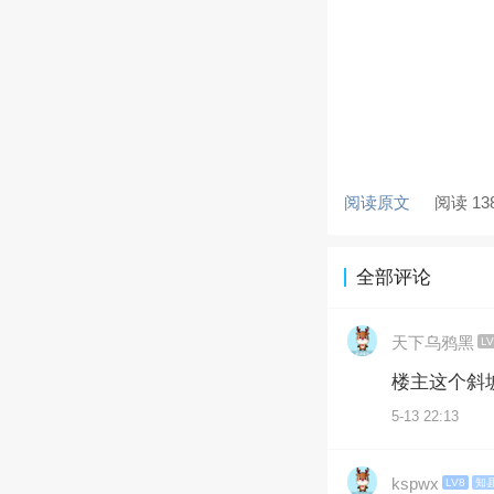
阅读原文
阅读 13
全部评论
天下乌鸦黑
LV
楼主这个斜
5-13 22:13
kspwx
LV8
知