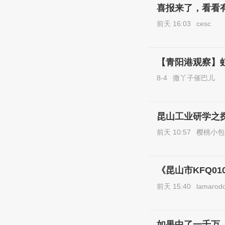
喜报来了，看看
前天 16:03
cesc
【青阳港观察】
8-4
撒丫子催巴儿
昆山工业研学之
前天 10:57
樱桃小包
《昆山市KFQ0
前天 15:40
lamarod
如果中了一千万