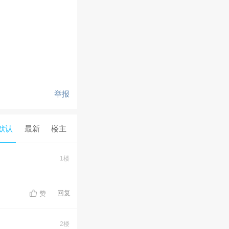
举报
默认
最新
楼主
1楼
回复
赞
2楼