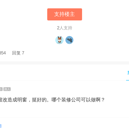
支持楼主
2
人支持
854
回复 7
1
路人
坡改造成明窗，挺好的。哪个装修公司可以做啊？
县