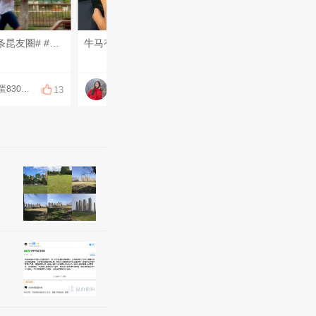
#每天一条昆友圈# #有趣小视频# #我的碎碎念# #你今天运动了吗# 今逢观荷节，荷花庆生辰。“小荷才露尖尖角”，乘舟来赏荷，放灯尝莲鲜，愿你好运连连！今天农历六月二十四，愿一切安好[旺柴][旺柴][旺柴]晨跑打卡11公里[666][666][666]
牛马有自己的续命方式🐮🐴
天天签到，领取专属福利
阿蛋830105
杨杨得亿
金金必辉煌
13
12
12