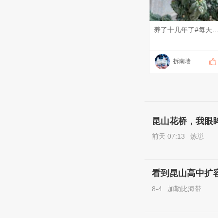
养了十几年了#每天一条昆友圈# #我的碎碎念# #6月的昆山# #昆山有
拆南墙
昆山花桥，我眼
前天 07:13
炼崽
看到昆山高中扩
8-4
加勒比海带