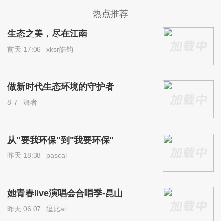
热点推荐
生态之美，尽在江南
前天 17:06
xksr皓钧
做新时代生态环境的守护者
8-7
舞者
从"要我环保"到"我要环保"
昨天 18:38
pascal
她青春live演唱会合唱季-昆山
昨天 06:07
逗比ai