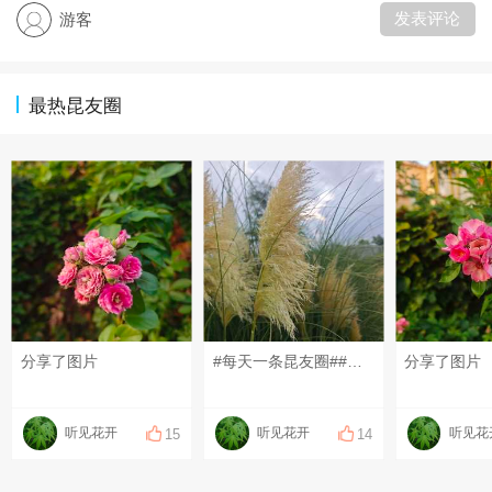
发表评论
游客
最热昆友圈
分享了图片
#每天一条昆友圈##我的碎碎念##昆山有哪些美景？##三餐四季 温柔有趣#
分享了图片
听见花开
听见花开
听见花
15
14