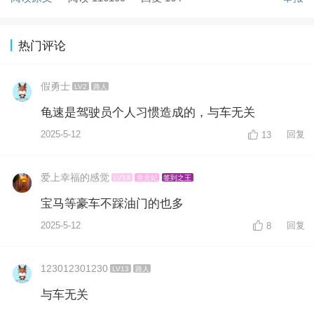
热门评论
假勇士
LV2
路人
龟速是驾驶员个人习惯造成的，与车无关
2025-5-12
回复
13
爱上幸福的感觉
LV16
皇贵妃
签到之王
宝马等豪车不踩油门的也多
2025-5-12
回复
8
123012301230
LV13
路人
与车无关