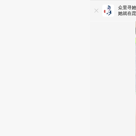
众里寻
她就在