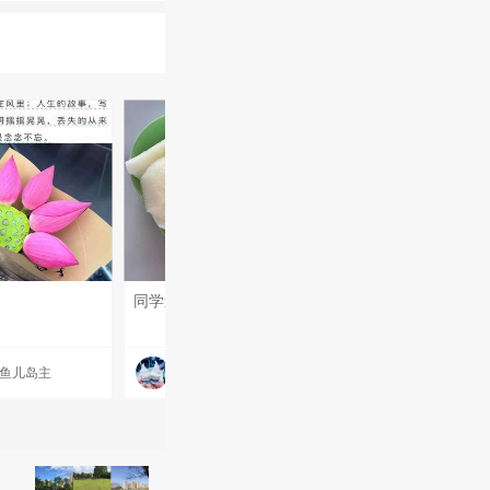
同学送的张浦梨园的梨，好大好甜！#每天一条昆友圈# #昆山有哪些美景？# #我的碎碎念# #6月的昆山#
早上好！#每天一条昆友圈#
鱼儿岛主
拆南墙
夏晨东