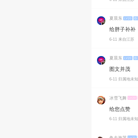
夏晨东
LV20
G
给胖子补补
6-11 来自江苏
夏晨东
LV20
G
图文并茂
6-11 归属地未
冰雪飞舞
LV20
给您点赞
6-11 归属地未
鱼走海哭
LV20