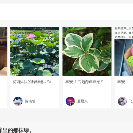
憾随风散去，美好与收获如约而至～#每天一条昆友圈# #我的碎碎念#
荷花#我的碎碎念###昆山有哪些美景？#每#6月的昆山#天一条昆友圈#
早安！#我的碎碎念#
早安～
拆南墙
夏晨东
飞
眸里的那抹绿。