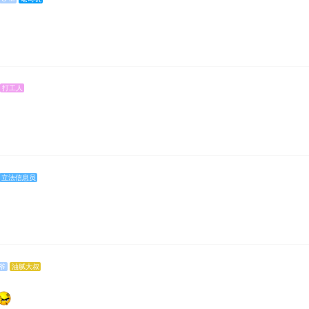
打工人
立法信息员
爷
油腻大叔