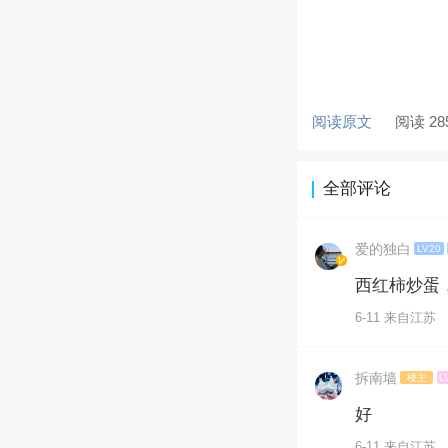
阅读原文
阅读 28
全部评论
爱的独白
LV20
西红柿炒蛋
6-11 来自江苏
拆南墙
楼主
L
好
6-11 来自江苏