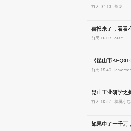
前天 07:13
炼崽
喜报来了，看看
前天 16:03
cesc
《昆山市KFQ0
前天 15:40
lamarod
昆山工业研学之
前天 10:57
樱桃小包
如果中了一千万