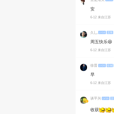
安
6-12 来自江苏
久乚
LV16
王爷
周五快乐😆
6-12 来自江苏
徐晋
LV20
G M
早
6-12 来自江苏
谈平兴
LV16
王
收获