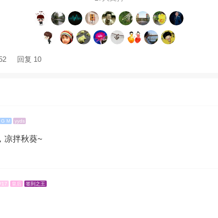
52
回复 10
G M
yyds
，凉拌秋葵~
V17
皇后
签到之王