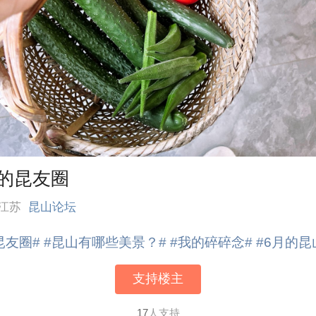
的昆友圈
江苏
昆山论坛
昆友圈#
#昆山有哪些美景？#
#我的碎碎念#
#6月的昆
支持楼主
17
人支持