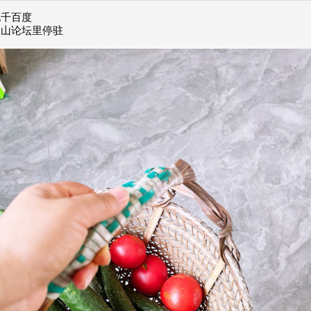
她千百度
昆山论坛里停驻