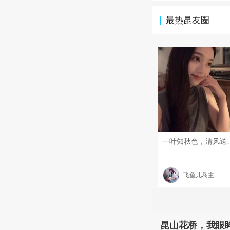
最热昆友圈
一叶知秋色，清风送浅凉。和盛夏挥手作别，愿所有的遗
飞鱼儿岛主
昆山花桥，我眼