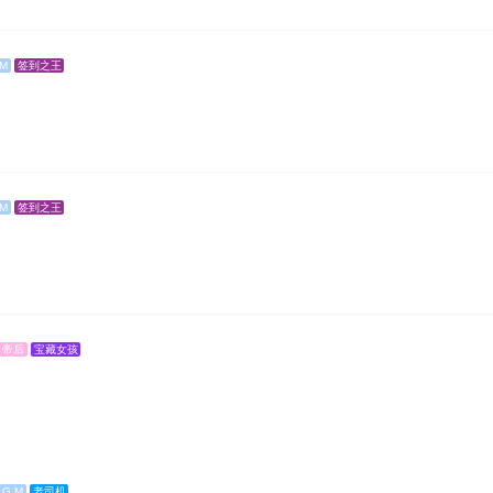
 M
签到之王
 M
签到之王
知
帝后
宝藏女孩
知
G M
老司机