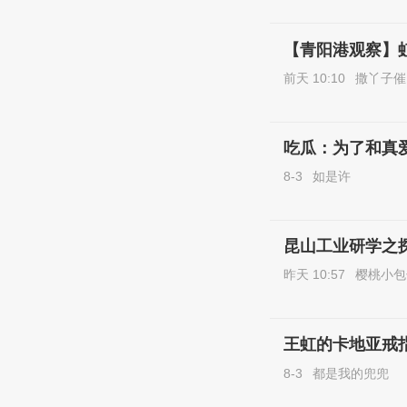
【青阳港观察】
前天 10:10
撒丫子催
吃瓜：为了和真爱
8-3
如是许
昆山工业研学之
昨天 10:57
樱桃小包
王虹的卡地亚戒
8-3
都是我的兜兜