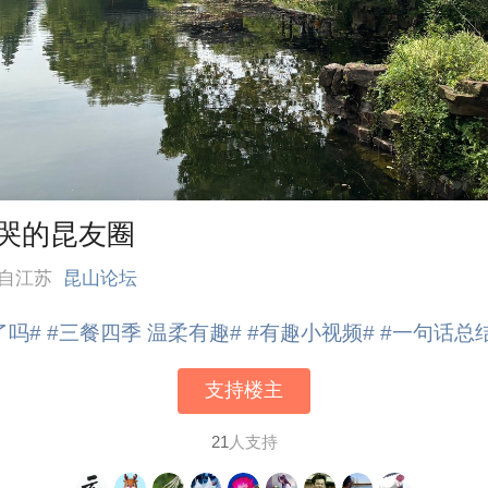
哭的昆友圈
来自江苏
昆山论坛
了吗#
#三餐四季 温柔有趣#
#有趣小视频#
#一句话总
支持楼主
21
人支持