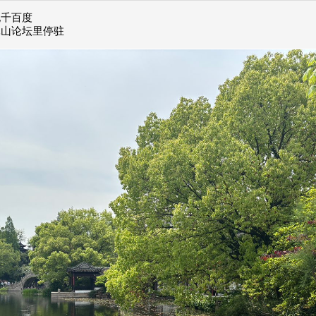
她千百度
昆山论坛里停驻