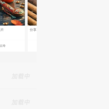
图片
分享了图片
分享了图片
云玲
忐忐忑忑的
忐忐忑忑的