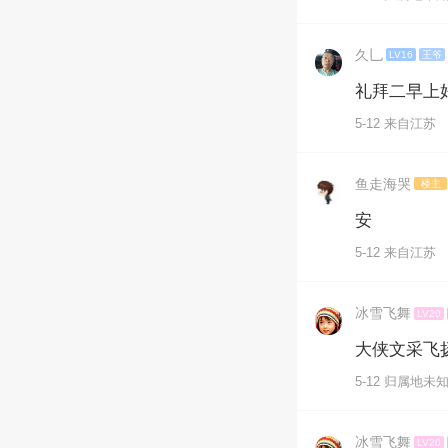
久乚
LV16
王爷
礼拜二早上
5-12 来自江苏
鱼走海哭
楼主
安
5-12 来自江苏
冰雪飞舞
LV20
大侠文采飞
5-12 归属地未
冰雪飞舞
LV20