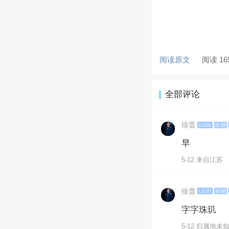
阅读原文
阅读 16
全部评论
徐晋
LV20
G M
早
5-12 来自江苏
徐晋
LV20
G M
字字珠玑
5-12 归属地未