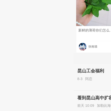
新鲜的薄荷你们怎么吃#每天一条昆友圈# 
拆南墙
昆山工会福利
8-3
阿恋
看到昆山高中扩
前天 10:09
加勒比海