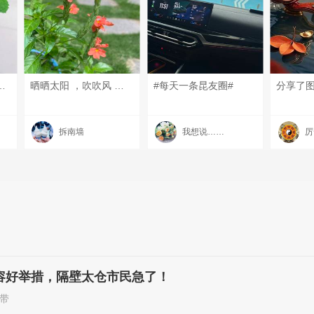
#我的碎碎念# #6月的昆山# #三餐四季 温柔有趣#
晒晒太阳 ，吹吹风 ，攒攒快乐。#每天一条昆友圈# #我的碎碎念# #6月的昆山# #昆山有哪些美景？#
#每天一条昆友圈#
分享了
拆南墙
我想说……
厉
容好举措，隔壁太仓市民急了！
带