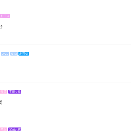
打工人
好
LV20
G M
老司机
帝后
宝藏女孩
扬
知
帝后
宝藏女孩