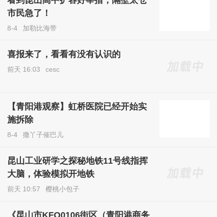
市民急了！
8-4
加勒比海带
喜报来了，看看有没有认识的
前天 16:03
cesc
【青阳港观察】虹桥医院已经开始实
施拆除
8-4
撒丫子催巴儿
昆山工业研学之探秘地铁11号线指挥
大脑，体验模拟开地铁
前天 10:57
樱桃小包子
《昆山市KFQ0106街区（青阳港商务