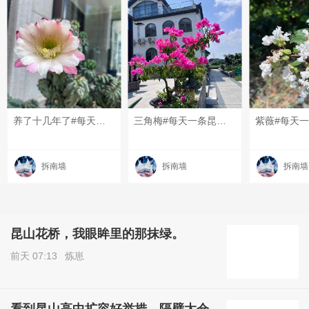
养了十几年了#每天一条昆友圈# #我的碎碎念# #6月的昆山# #昆山有哪些美景？#
三角梅#每天一条昆友圈# #我的碎碎念# #昆山有哪些美景？# #6月的昆山#
拆南墙
拆南墙
拆南墙
昆山花桥，我眼眸里的那抹绿。
前天 07:13
炼崽
看到昆山高中扩容好举措，隔壁太仓