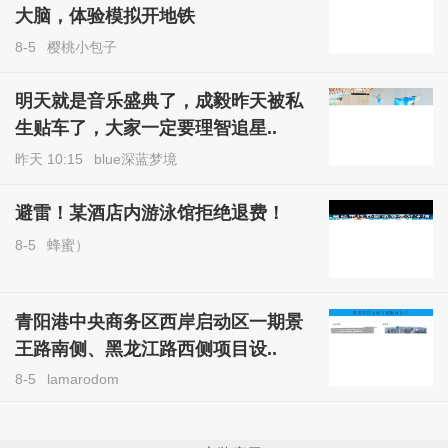
大脑，体验模拟开地铁
8-5
樱桃小包子
明天就是音乐盛典了，成毅昨天被私
生贴车了，大家一定要理智追星..
昨天 10:15
blue深蓝梦境
避雷！某酒店内游泳馆拒绝退费！
8-5
蜂蜜）
青阳港中央商务区西岸启动区一期景
王路南侧、黑龙江路西侧项目设..
8-5
lamarodom