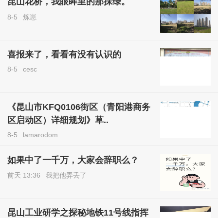
昆山花桥，我眼眸里的那抹绿。
8-5
炼崽
喜报来了，看看有没有认识的
8-5
cesc
《昆山市KFQ0106街区（青阳港商务
区启动区）详细规划》草..
8-5
lamarodom
如果中了一千万，大家会辞职么？
前天 13:36
我把他弄丢了
昆山工业研学之探秘地铁11号线指挥