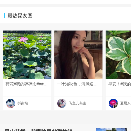
最热昆友圈
荷花#我的碎碎念###昆山有哪些美景？#每#6月的昆山#天一条昆友圈#
一叶知秋色，清风送浅凉。和盛夏挥手作别，愿所有的遗憾随风散去，美好与收获如约而至～#每天一条昆友圈# #我的碎碎念#
早安！#我的
拆南墙
飞鱼儿岛主
夏晨东