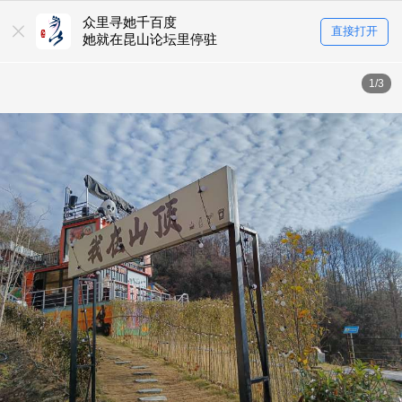
众里寻她千百度
直接打开
她就在昆山论坛里停驻
1/3