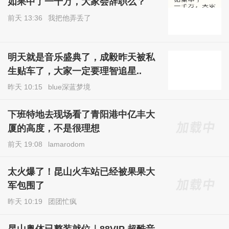
如果中了一千万，大家会辞职么？
前天 13:36
我把他弄丢了
明天就是音乐盛典了，成毅昨天被私
生贴车了，大家一定要理智追星..
昨天 10:15
blue深蓝梦境
下班特地去现场看了青阳港中亿丰大
厦的高度，不是很理想
前天 19:08
lamarodom
太火爆了！昆山火车站已经被果果大
军包围了
昨天 10:19
团团忙疯