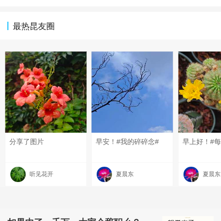
最热昆友圈
分享了图片
早安！#我的碎碎念#
听见花开
夏晨东
夏晨东