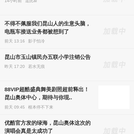
14小时前
逗比ai
不得不佩服我们昆山人的生意头脑，
电瓶车接送业务都被想到了
前天 13:16
影子怕冷
昆山市玉山镇民办五联小学注销公告
昨天 17:20
若水无痕
88VIP超酷盛典舞美剧照超前释出！
昆山奥体中心，期待与你现..
前天 09:45
根本停不下来
优酷官方发的绿海，昆山奥体这次的
演唱会真是太成功了