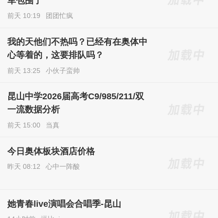
军包围了
前天 10:19
团团忙疯
我的天他们不热吗？已经有在奥体中
心等着的，这要排队吗？
前天 13:25
小伙子蛮帅
昆山中学2026届高考C9/985/211/双
一流数据分析
前天 15:00
当真
今日奥体板块酒店价格
昨天 08:12
心中一阵酸
她青春live演唱会合唱季-昆山