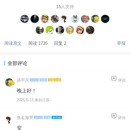
15
人支持
阅读原文
阅读 1735
回复 2
举报
全部评论
谈平兴
评论
LV16
王爷
油腻大叔
晚上好！
2025-5-13 来自江苏
鱼走海哭
评论
LV20
G M
老司机
安