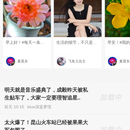
早上好！#每天一条昆友圈#
生活的细节，不只是工具，更是生活态度的镜子。真正的富有，是那些看不见的底气和温度～ #每天一条昆友圈# #我的碎碎念#
早安！#我的
夏晨东
飞鱼儿岛主
夏晨东
明天就是音乐盛典了，成毅昨天被私
生贴车了，大家一定要理智追星..
前天 10:15
blue深蓝梦境
太火爆了！昆山火车站已经被果果大