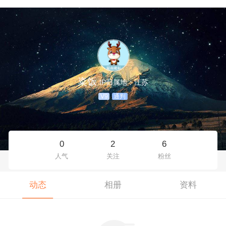
粢饭
IP归属地：江苏
V9
通判
0
2
6
人气
关注
粉丝
动态
相册
资料