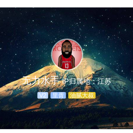
无力水手
IP归属地：江苏
V2
里胥
油腻大叔