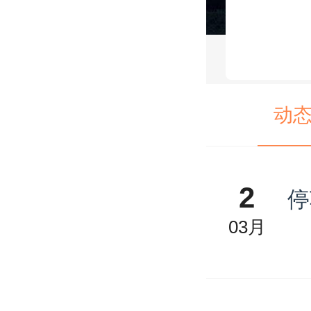
动
2
停
03月