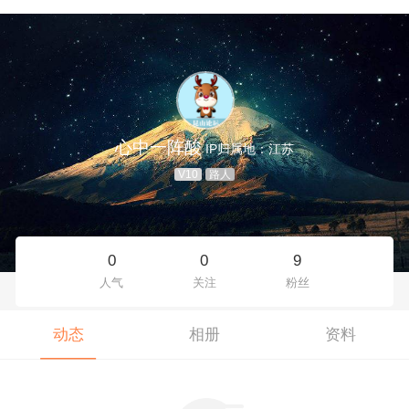
心中一阵酸
IP归属地：江苏
V10
路人
0
0
9
人气
关注
粉丝
动态
相册
资料