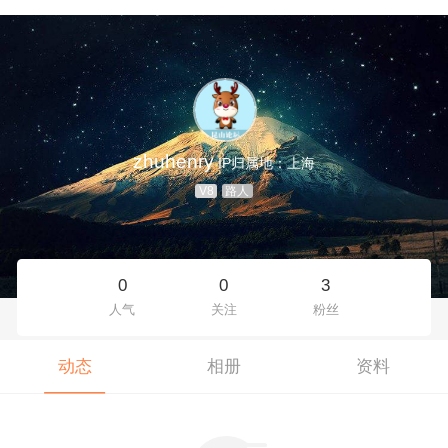
zhuhenry
IP归属地：上海
V8
路人
0
0
3
人气
关注
粉丝
动态
相册
资料