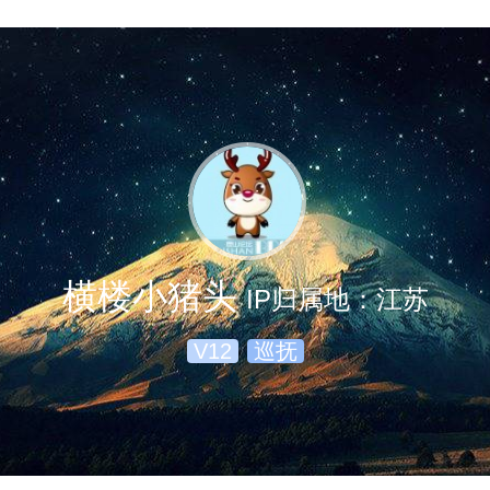
横楼小猪头
IP归属地：江苏
V12
巡抚