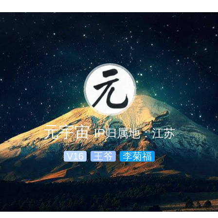
元宇宙
IP归属地：江苏
V16
王爷
李菊福