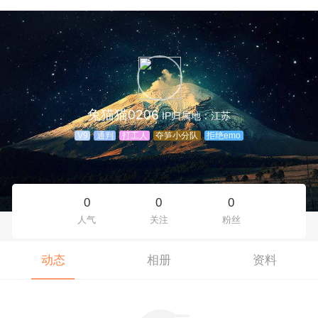
兔猫猫0206
IP归属地：江苏
V9
通判
打工人
夺笋小分队
拒绝emo
0
0
0
人气
关注
粉丝
动态
相册
资料