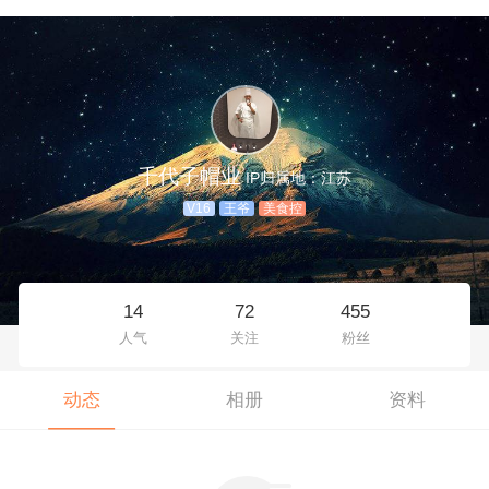
千代子帽业
IP归属地：江苏
V16
王爷
美食控
14
72
455
人气
关注
粉丝
动态
相册
资料