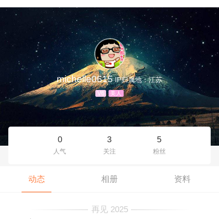
michelle0615
IP归属地：江苏
V6
美人
0
3
5
人气
关注
粉丝
动态
相册
资料
再见 2025