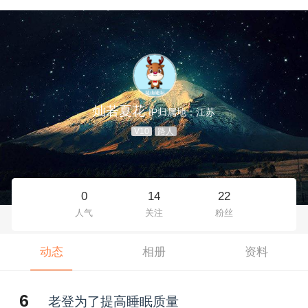
灿若夏花
IP归属地：江苏
V10
路人
0
14
22
人气
关注
粉丝
动态
相册
资料
6
老登为了提高睡眠质量