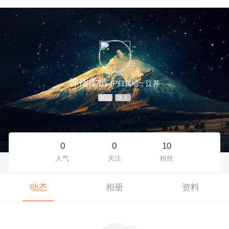
弹指柔情
IP归属地：江苏
V11
路人
0
0
10
人气
关注
粉丝
动态
相册
资料