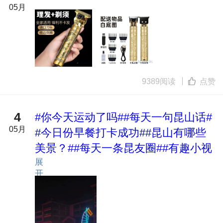
05月
9389阅读
点赞
4
#你今天运动了吗#
#每天一句昆山话#
05月
#今日份早餐打卡成功#
#昆山有哪些
美景？#
#每天一条昆友圈#
#有趣小视
展
频#
#三餐四季 温柔有趣#
#4月·邂逅春
开
日花事#
#一句话总结你的假期生活#