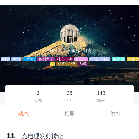
gikk1
IP归属地：江苏
V15
宰相
老司机
签到之王
扎心老铁
打工人
吃瓜小分队
爷青回
油腻大
叔
夺笋小分队
舔狗
3
36
143
人气
关注
粉丝
动态
相册
资料
11
充电理发剪转让