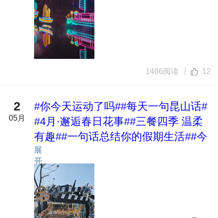
1466阅读
12
2
#你今天运动了吗#
#每天一句昆山话#
05月
#4月·邂逅春日花事#
#三餐四季 温柔
有趣#
#一句话总结你的假期生活#
#今
展
日份早餐打卡成功#
#昆山有哪些美
开
景？#
#每天一条昆友圈#
#我的碎碎念
#