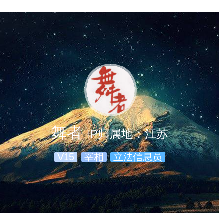
舞者
IP归属地：江苏
V15
宰相
立法信息员