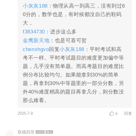
小灰灰188
：物理从高一到高三，没有到过6
0分的，数学也是，有时候都没自己的鞋码
大，
f3834730
：进步这么多
金鹰新天地
：也是可喜可贺
chenxhgvo
回复
小灰灰188
：平时考试和高
考不一样。平时考试题目的难度更加偏中等
题，几乎没有简单题。而高考题目的难度比
例分布比较均匀。如果能拿到30%的简单
题，再拿到30%中等题里的一部分分数，另
外40%难度稍高的题目再拿几分，则分数没
那么难看。
2025-7-9
回复
6
双猫四哥
LV12
路人