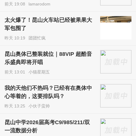
前天 19:08
lamarodom
太火爆了！昆山火车站已经被果果大
军包围了
昨天 10:19
团团忙疯
昆山奥体已整装就位｜88VIP 超酷音
乐盛典即将开唱
前天 13:01
小猫星期五
我的天他们不热吗？已经有在奥体中
心等着的，这要排队吗？
昨天 13:25
小伙子蛮帅
昆山中学2026届高考C9/985/211/双
一流数据分析