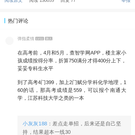
阅读原文
阅读 130059
回复 77
举报
热门评论
弹指柔情
LV11
路人
在高考前，4月和5月，查智学网APP，楼主家小
孩成绩按得分率，折算750满分才得400分上下，
妥妥专科生水平
到了高考4门399，加上2门赋分学科化学地理，1
60的话，那高考成绩是559，可以报个南通大
学，江苏科技大学之类的一本
小灰灰188
：差点走单招，后来还是自己坚
持，结果超本一线30